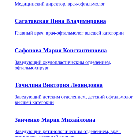
Медицинский директор, врач-офтальмолог
Сагатовская Нина Владимировна
Главный врач, врач-офтальмолог высшей категории
Сафонова Мария Константиновна
Заведующий окулопластическим отделением,
офтальмохирург
Точилина Виктория Леонидовна
Заведующий детским отделением, детский офтальмолог
высшей категории
Заиченко Мария Михайловна
Заведующий ретинологическим отделением, врач-
ретинолог, лазерный хирург