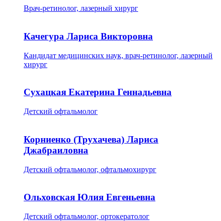
Врач-ретинолог, лазерный хирург
Качегура Лариса Викторовна
Кандидат медицинских наук, врач-ретинолог, лазерный
хирург
Сухацкая Екатерина Геннадьевна
Детский офтальмолог
Корниенко (Трухачева) Лариса
Джабраиловна
Детский офтальмолог, офтальмохирург
Ольховская Юлия Евгеньевна
Детский офтальмолог, ортокератолог