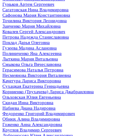
Гуньков Артем Сергеевич
Сагатовская Нина Владимировна
Сафонова Мария Константиновна
Точилина Виктория Леонидовна
Заиченко Мария Михайловна
Ковалев Сергей Александрович
Петрова Надежда Станиславовна
Поклад Дарья Олеговна
Гузеева Мадина Аслановна
Полиниченко Яна Алексеевна
Лыткина Мария Витальевна
Смыкова Ольга Вячеславовна
Герасимова Наталья Петровна
Несмеянова Виктория Виталиевна
Качегура Лариса Викторовна
Сухацкая Екатерина Геннадьевна
Корниенко (Трухачева) Лариса Джабраиловна
Ольховская Юлия Евгеньевна
Скидан Инна Викторовна
Набиева Диана Надировна
Федоренко Григорий Владимирович
Обиюх Алина Владимировна
Гоженко Анна Александровна
Круглов Владимир Сергеевич
Доброносова Юлия Александровна