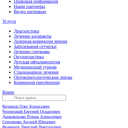
Правовая информация
Наши партнеры
Видео интервью
Услуги
Диагностика
Лечение катаракты
Лазерная коррекция зрения
Заболевания сетчатки
Лечение глаукомы
Окулопластика
Детская офтальмология
Медицинский туризм
Стационарное лечение
Ортокератологические линзы
Коррекция пресбиопии
Врачи
Кочмала Олег Борисович
Чернецкий Евгений Оскарович
Данильченко Роман Алексеевич
Сергиенко Андрей Юрьевич
Фомичев Дмитрий Викторович