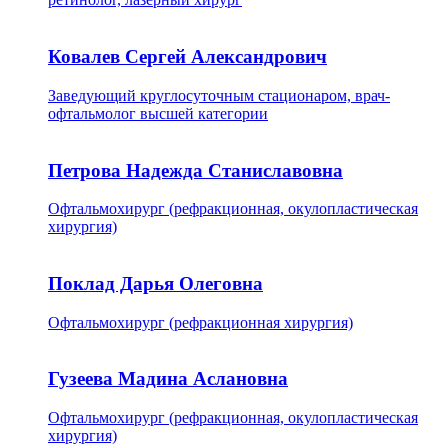
Ковалев Сергей Александрович
Заведующий круглосуточным стационаром, врач-
офтальмолог высшей категории
Петрова Надежда Станиславовна
Офтальмохирург (рефракционная, окулопластическая
хирургия)
Поклад Дарья Олеговна
Офтальмохирург (рефракционная хирургия)
Гузеева Мадина Аслановна
Офтальмохирург (рефракционная, окулопластическая
хирургия)