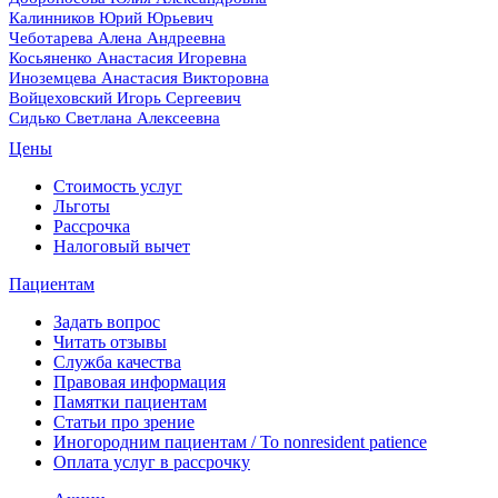
Калинников Юрий Юрьевич
Чеботарева Алена Андреевна
Косьяненко Анастасия Игоревна
Иноземцева Анастасия Викторовна
Войцеховский Игорь Сергеевич
Сидько Светлана Алексеевна
Цены
Стоимость услуг
Льготы
Рассрочка
Налоговый вычет
Пациентам
Задать вопрос
Читать отзывы
Служба качества
Правовая информация
Памятки пациентам
Статьи про зрение
Иногородним пациентам / To nonresident patience
Оплата услуг в рассрочку