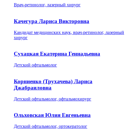
Врач-ретинолог, лазерный хирург
Качегура Лариса Викторовна
Кандидат медицинских наук, врач-ретинолог, лазерный
хирург
Сухацкая Екатерина Геннадьевна
Детский офтальмолог
Корниенко (Трухачева) Лариса
Джабраиловна
Детский офтальмолог, офтальмохирург
Ольховская Юлия Евгеньевна
Детский офтальмолог, ортокератолог