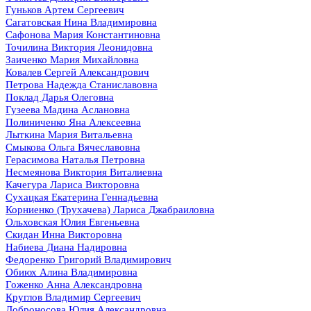
Гуньков Артем Сергеевич
Сагатовская Нина Владимировна
Сафонова Мария Константиновна
Точилина Виктория Леонидовна
Заиченко Мария Михайловна
Ковалев Сергей Александрович
Петрова Надежда Станиславовна
Поклад Дарья Олеговна
Гузеева Мадина Аслановна
Полиниченко Яна Алексеевна
Лыткина Мария Витальевна
Смыкова Ольга Вячеславовна
Герасимова Наталья Петровна
Несмеянова Виктория Виталиевна
Качегура Лариса Викторовна
Сухацкая Екатерина Геннадьевна
Корниенко (Трухачева) Лариса Джабраиловна
Ольховская Юлия Евгеньевна
Скидан Инна Викторовна
Набиева Диана Надировна
Федоренко Григорий Владимирович
Обиюх Алина Владимировна
Гоженко Анна Александровна
Круглов Владимир Сергеевич
Доброносова Юлия Александровна