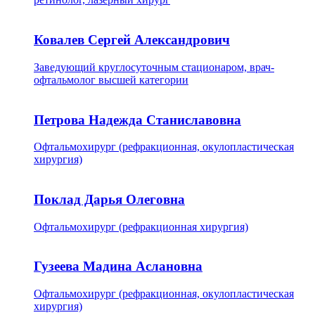
Ковалев Сергей Александрович
Заведующий круглосуточным стационаром, врач-
офтальмолог высшей категории
Петрова Надежда Станиславовна
Офтальмохирург (рефракционная, окулопластическая
хирургия)
Поклад Дарья Олеговна
Офтальмохирург (рефракционная хирургия)
Гузеева Мадина Аслановна
Офтальмохирург (рефракционная, окулопластическая
хирургия)