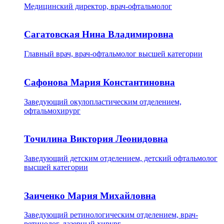
Медицинский директор, врач-офтальмолог
Сагатовская Нина Владимировна
Главный врач, врач-офтальмолог высшей категории
Сафонова Мария Константиновна
Заведующий окулопластическим отделением,
офтальмохирург
Точилина Виктория Леонидовна
Заведующий детским отделением, детский офтальмолог
высшей категории
Заиченко Мария Михайловна
Заведующий ретинологическим отделением, врач-
ретинолог, лазерный хирург