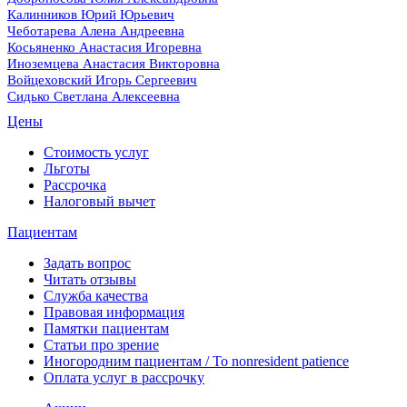
Калинников Юрий Юрьевич
Чеботарева Алена Андреевна
Косьяненко Анастасия Игоревна
Иноземцева Анастасия Викторовна
Войцеховский Игорь Сергеевич
Сидько Светлана Алексеевна
Цены
Стоимость услуг
Льготы
Рассрочка
Налоговый вычет
Пациентам
Задать вопрос
Читать отзывы
Служба качества
Правовая информация
Памятки пациентам
Статьи про зрение
Иногородним пациентам / To nonresident patience
Оплата услуг в рассрочку