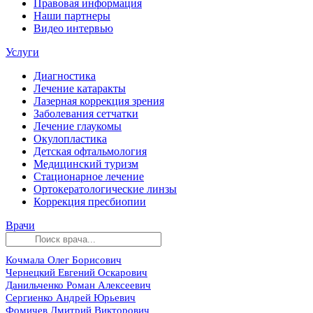
Правовая информация
Наши партнеры
Видео интервью
Услуги
Диагностика
Лечение катаракты
Лазерная коррекция зрения
Заболевания сетчатки
Лечение глаукомы
Окулопластика
Детская офтальмология
Медицинский туризм
Стационарное лечение
Ортокератологические линзы
Коррекция пресбиопии
Врачи
Кочмала Олег Борисович
Чернецкий Евгений Оскарович
Данильченко Роман Алексеевич
Сергиенко Андрей Юрьевич
Фомичев Дмитрий Викторович