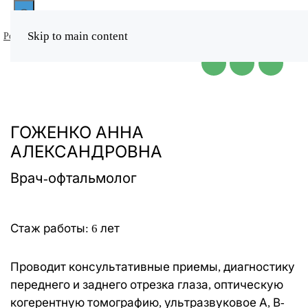
Инструменты
Skip to main content
Ростов
Таганрог
Обратный звонок
доступности
ГОЖЕНКО АННА
АЛЕКСАНДРОВНА
Инверсия
цвета
Врач-офтальмолог
Монохром
Стаж работы: 6 лет
Темный
контраст
Проводит консультативные приемы, диагностику
Светлый
переднего и заднего отрезка глаза, оптическую
контраст
когерентную томографию, ультразвуковое А, В-