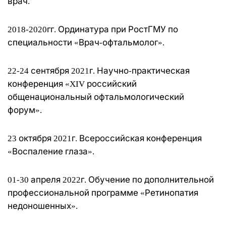
врач.
Размер
шрифта
2018-2020гг. Ординатура при РостГМУ по
100
%
специальности «Врач-офтальмолог».
22-24 сентября 2021г. Научно-практическая
Высота
конференция «XIV российский
строк
общенациональный офтальмологический
100
%
форум».
23 октября 2021г. Всероссийская конференция
Межбуквенный
«Воспаление глаза».
интервал
100
%
01-30 апреля 2022г. Обучение по дополнительной
профессиональной программе «Ретинопатия
недоношенных».