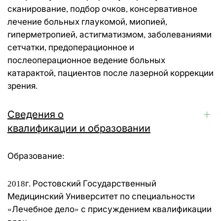
Низкая
сканирование, подбор очков, консервативное
яркость
лечение больных глаукомой, миопией,
гиперметропией, астигматизмом, заболеваниями
Высокая
яркость
сетчатки, предоперационное и
послеоперационное ведение больных
Ссылки
катарактой, пациентов после лазерной коррекции
зрения.
Заголовки
Сведения о
Чтение
голосом
квалификации и образовании
Режим
чтения
Образование:
Масштаб
страницы
2018г. Ростовский Государственный
100
%
Медицинский Университет по специальности
«Лечебное дело» с присуждением квалификации